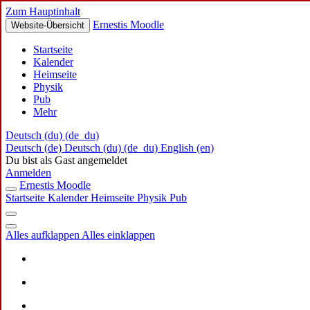
Zum Hauptinhalt
Ernestis Moodle
Website-Übersicht
Startseite
Kalender
Heimseite
Physik
Pub
Mehr
Deutsch (du) ‎(de_du)‎
Deutsch ‎(de)‎
Deutsch (du) ‎(de_du)‎
English ‎(en)‎
Du bist als Gast angemeldet
Anmelden
Ernestis Moodle
Startseite
Kalender
Heimseite
Physik
Pub
Alles aufklappen
Alles einklappen